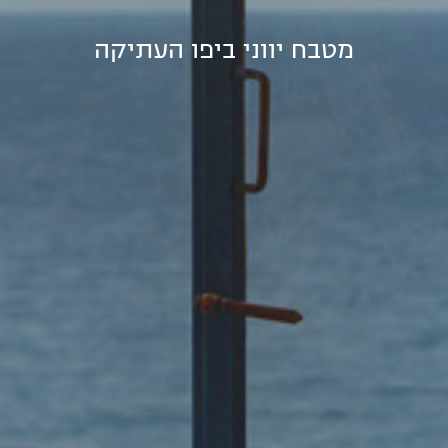
מטבח יווני ביפו העתיקה