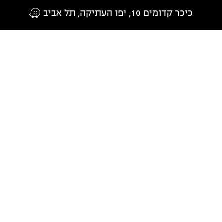
כיכר קדומים 10, יפו העתיקה, תל אביב
דרך החלון המשקיף לים התיכון נרקמת
חווית הבילוי הייחודית בקלמטה.
חוויה
המשלבת בין העולם הקולינארי התוסס
והתזזיתי של תל אביב,
לבין המורשת
ארוכת השנים של יפו העתיקה ושווקי
האוכל שלה.